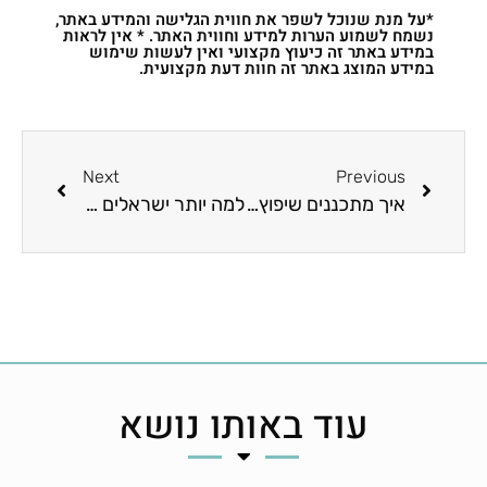
*על מנת שנוכל לשפר את חווית הגלישה והמידע באתר,
נשמח לשמוע הערות למידע וחווית האתר. * אין לראות
במידע באתר זה כיעוץ מקצועי ואין לעשות שימוש
במידע המוצג באתר זה חוות דעת מקצועית.
Next
Previous
איך מתכננים שיפוץ של דירה קומפלט והשבחת הנכס?
למה יותר ישראלים בוחרים פרקט בבית החדש ואיך בוחרים מתקין שאפשר לסמוך עליו?
עוד באותו נושא