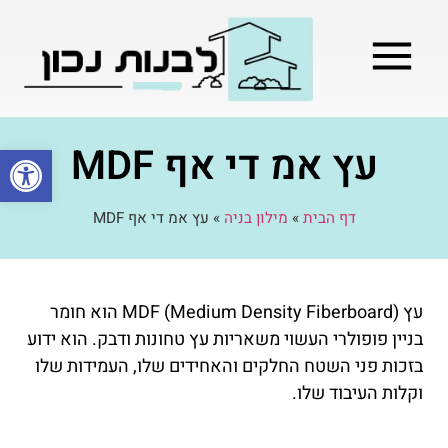
מילון בניה
בניית שלד המבנה
בעלי מקצוע
בניה קלה / מתקדמת
עץ אמ די אף MDF
פתח סרגל
דף הבית
»
מילון בניה
»
עץ אמ די אף MDF
עץ MDF (Medium Density Fiberboard) הוא חומר
בניין פופולרי העשוי משאריות עץ טחונות ודבק. הוא ידוע
בזכות פני השטח החלקים והאחידים שלו, העמידות שלו
וקלות העיבוד שלו.