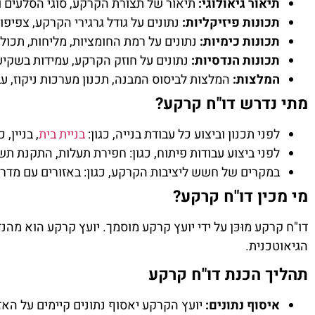
תיאור גיאולוגי:
תיאור של תצורת הקרקע, סוגי הסלעים וה
תכונות פיזיקליות:
נתונים על גודל גרגירי הקרקע, צפיפות
תכונות כימיות:
נתונים על רמת החומציות, מליחות, תכולת
תכונות הנדסיות:
נתונים על חוזק הקרקע, עמידות בשקיעה
המלצות:
המלצות לביסוס המבנה, תכנון מערכות ניקוז, עב
מתי נדרש דו"ח קרקע?
לפני תכנון וביצוע כל עבודת בנייה, כגון:
בניית בית
, בניין, 
לפני ביצוע עבודות פיתוח, כגון: חפירת תעלות, התקנת תשת
במקרים של חשש ליציבות הקרקע, כגון: באזורים עם מדרונו
מי מכין דו"ח קרקע?
דו"ח קרקע מוּכּן על ידי יועץ קרקע מוסמך. יועץ קרקע הוא מהנ
הגיאוטכנית.
תהליך הכנת דו"ח קרקע
איסוף נתונים:
יועץ הקרקע יאסוף נתונים קיימים על האזור,