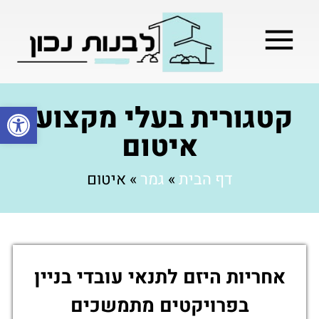
מילון בניה
בניית שלד המבנה
בעלי מקצוע
בניה קלה / מתקדמת
קטגורית בעלי מקצוע:
פתח סרגל
איטום
דף הבית
»
גמר
»
איטום
אחריות היזם לתנאי עובדי בניין
בפרויקטים מתמשכים