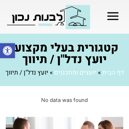
מילון בניה
בניית שלד המבנה
בעלי מקצוע
בניה קלה / מתקדמת
קטגורית בעלי מקצוע:
פתח סרגל
יועץ נדל"ן / תיווך
דף הבית
»
יועצים ומתכננים
»
יועץ נדל"ן / תיווך
No data was found