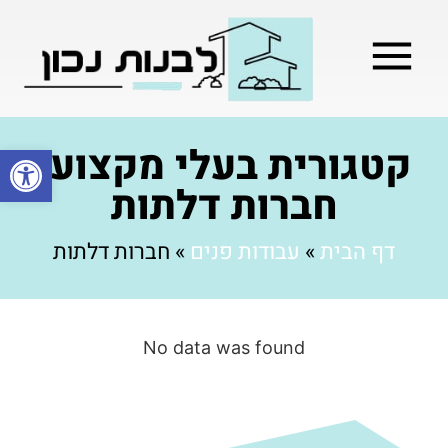
מילון בניה
בניית שלד המבנה
בעלי מקצוע
בניה קלה / מתקדמת
קטגורית בעלי מקצוע:
פתח סרגל
חברות דלתות
דף הבית
»
עבודות פנים
»
חברות דלתות
No data was found