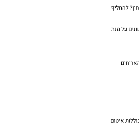
ון? להחליף
נים על מנת
האריחים
וללות איטום