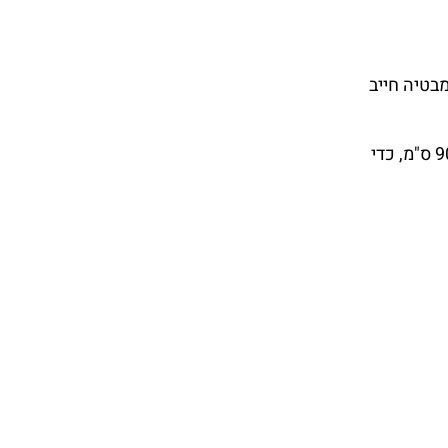
18 ס"מ על 120 ס"מ, או 180 ס"מ על 150 ס"מ. חדר אמבטיה חייב
מידות אלו נקבעות על מנת להבטיח נוחות בעת השימוש בחדר. לדוגמה, המרחק המינימלי בין הכיור לאמבטיה או מקלחון הוא 90 ס"מ, כדי