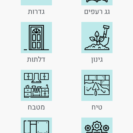
גג רעפים
גדרות
גינון
דלתות
טיח
מטבח